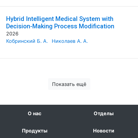
Hybrid Intelligent Medical System with
Decision-Making Process Modification
2026
Кобринский Б. А.
Николаев А. А.
Показать ещё
О нас
Отделы
Продукты
Новости