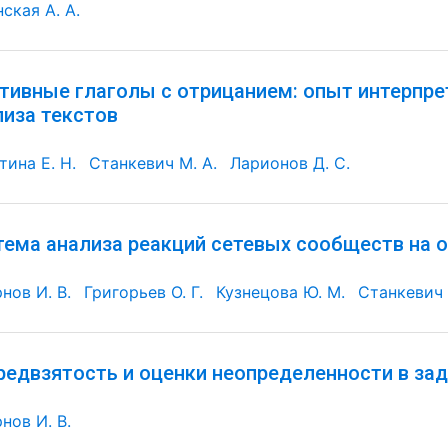
ская А. А.
тивные глаголы с отрицанием: опыт интерпр
лиза текстов
тина Е. Н.
Станкевич М. А.
Ларионов Д. С.
тема анализа реакций сетевых сообществ на
нов И. В.
Григорьев О. Г.
Кузнецова Ю. М.
Станкевич 
редвзятость и оценки неопределенности в за
нов И. В.