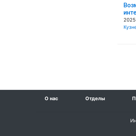
Воз
инт
2025
Кузн
О нас
Отделы
П
Ин