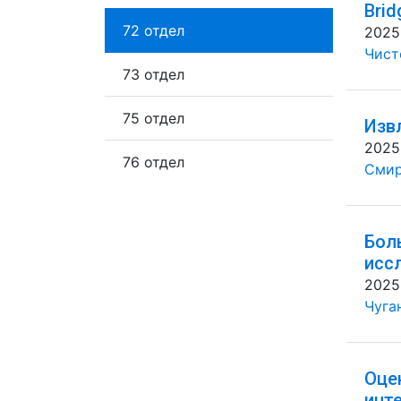
Brid
72 отдел
2025
Чисто
73 отдел
75 отдел
Изв
2025
76 отдел
Смир
Бол
исс
2025
Чуган
Оце
инт