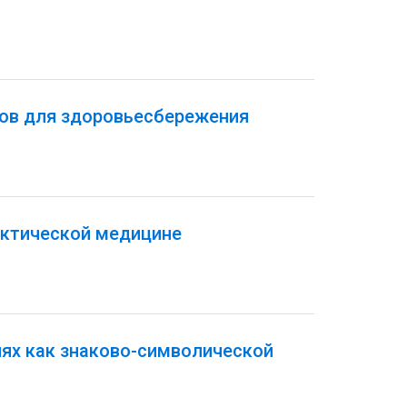
тов для здоровьесбережения
актической медицине
иях как знаково-символической