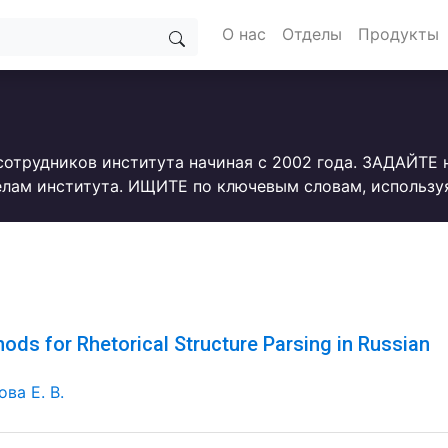
О нас
Отделы
Продукты
сотрудников института начиная с 2002 года. ЗАДАЙТЕ
лам института. ИЩИТЕ по ключевым словам, использу
ods for Rhetorical Structure Parsing in Russian
ва Е. В.