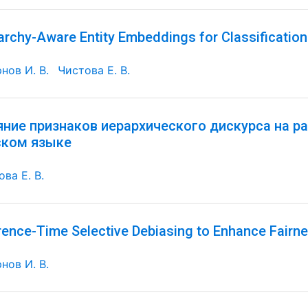
archy-Aware Entity Embeddings for Classificatio
нов И. В.
Чистова Е. В.
яние признаков иерархического дискурса на р
ском языке
ва Е. В.
rence-Time Selective Debiasing to Enhance Fairne
нов И. В.