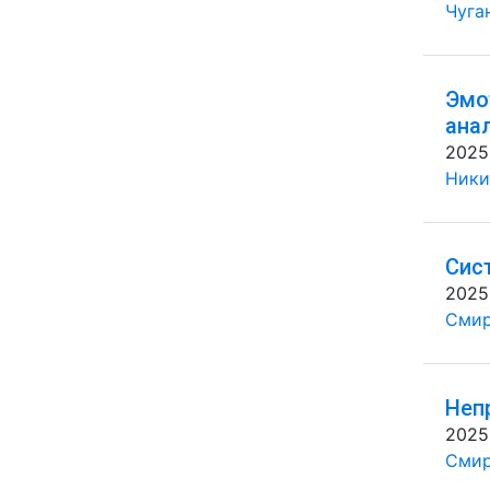
Чуган
Эмо
ана
2025
Ники
Сис
2025
Смир
Неп
2025
Смир