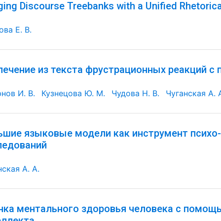
ging Discourse Treebanks with a Unified Rhetorica
ва Е. В.
лечение из текста фрустрационных реакций с
нов И. В.
Кузнецова Ю. М.
Чудова Н. В.
Чуганская А. 
ьшие языковые модели как инструмент психо
ледований
ская А. А.
нка ментального здоровья человека с помощ
еллекта