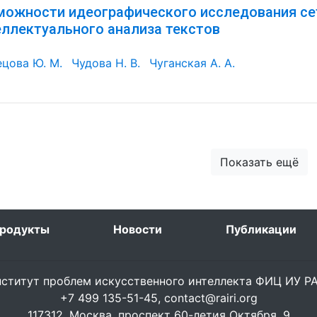
можности идеографического исследования с
еллектуального анализа текстов
ецова Ю. М.
Чудова Н. В.
Чуганская А. А.
Показать ещё
родукты
Новости
Публикации
ститут проблем искусственного интеллекта ФИЦ ИУ 
+7 499 135-51-45,
contact@rairi.org
117312, Москва, проспект 60-летия Октября, 9