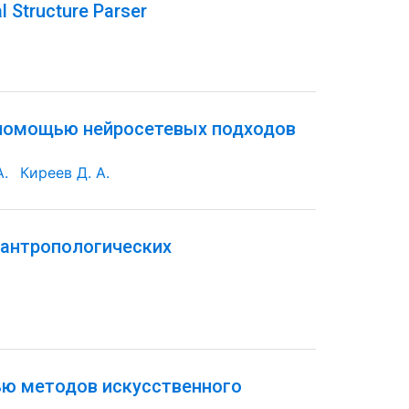
l Structure Parser
 помощью нейросетевых подходов
А.
Киреев Д. А.
-антропологических
ью методов искусственного