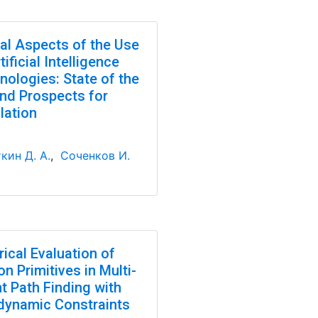
cal Aspects of the Use
tificial Intelligence
nologies: State of the
and Prospects for
lation
кин Д. А.
,
Соченков И.
ical Evaluation of
n Primitives in Multi-
t Path Finding with
dynamic Constraints