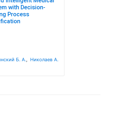
d Intelligent Medical
em with Decision-
ng Process
fication
нский Б. А.
,
Николаев А.