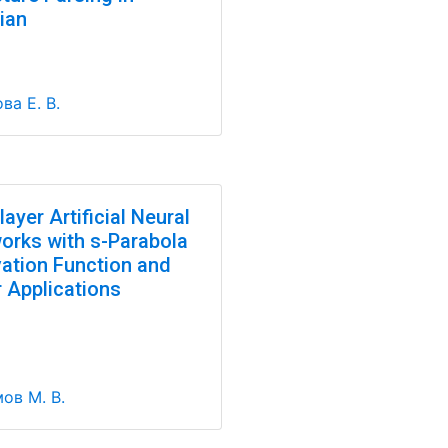
ian
ва Е. В.
layer Artificial Neural
orks with s-Parabola
vation Function and
r Applications
ов М. В.