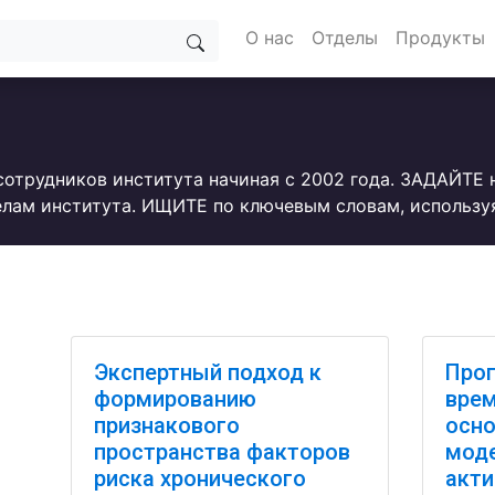
О нас
Отделы
Продукты
сотрудников института начиная с 2002 года. ЗАДАЙТЕ
лам института. ИЩИТЕ по ключевым словам, использу
Экспертный подход к
Прог
формированию
врем
признакового
осно
пространства факторов
моде
риска хронического
акти