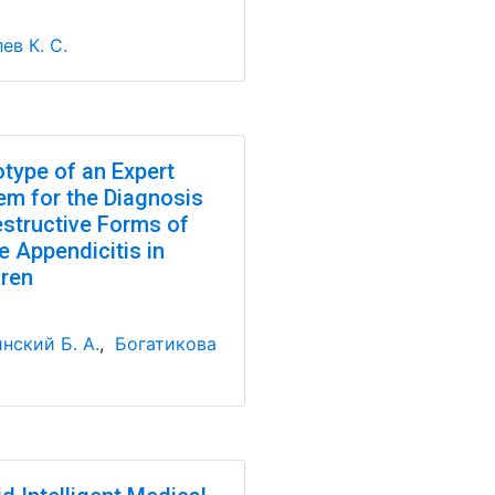
ев К. С.
otype of an Expert
em for the Diagnosis
estructive Forms of
e Appendicitis in
dren
нский Б. А.
,
Богатикова