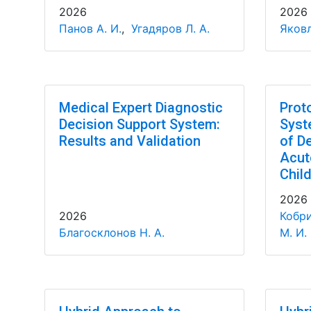
2026
2026
Панов А. И.
,
Угадяров Л. А.
Яковл
Medical Expert Diagnostic
Prot
Decision Support System:
Syst
Results and Validation
of D
Acut
Chil
2026
2026
Кобри
Благосклонов Н. А.
М. И.