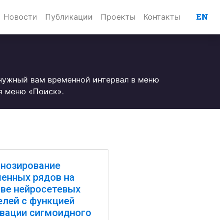
EN
Новости
Публикации
Проекты
Контакты
 нужный вам временной интервал в меню
я меню «Поиск».
нозирование
енных рядов на
ве нейросетевых
лей с функцией
вации сигмоидного