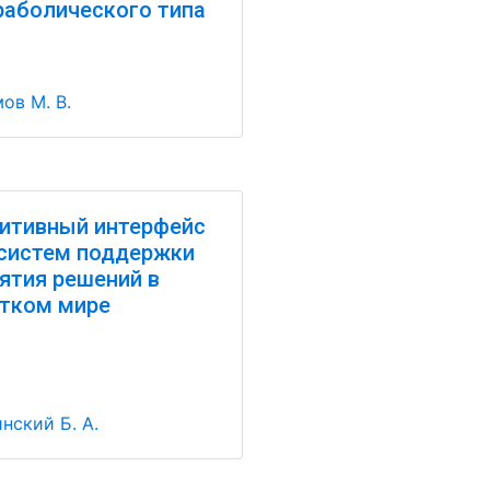
раболического типа
ов М. В.
итивный интерфейс
систем поддержки
ятия решений в
тком мире
нский Б. А.