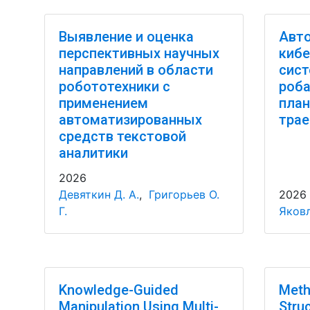
Выявление и оценка
Авто
перспективных научных
кибе
направлений в области
сист
робототехники с
роба
применением
план
автоматизированных
трае
средств текстовой
аналитики
2026
Девяткин Д. А.
,
Григорьев О.
2026
Г.
Яковл
Knowledge-Guided
Meth
Manipulation Using Multi-
Struc