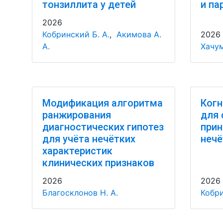
тонзиллита у детей
и па
2026
Кобринский Б. А.
,
Акимова А.
2026
А.
Хачум
Модификация алгоритма
Когн
ранжирования
для 
диагностических гипотез
прин
для учёта нечётких
нечё
характеристик
клинических признаков
2026
2026
Благосклонов Н. А.
Кобри