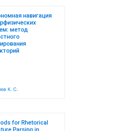
номная навигация
рфизических
ем: метод
стного
ирования
кторий
ев К. С.
ods for Rhetorical
ture Parsing in