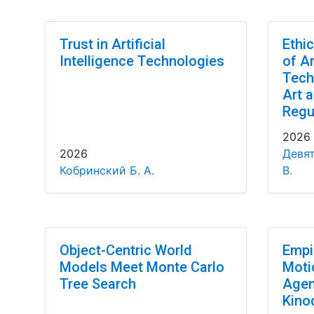
Trust in Artificial
Ethi
Intelligence Technologies
of Ar
Tech
Art 
Regu
2026
2026
Девят
Кобринский Б. А.
В.
Object-Centric World
Empir
Models Meet Monte Carlo
Motio
Tree Search
Agen
Kino