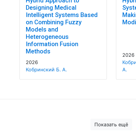
Hybrid Approach to
Hybri
Designing Medical
Syst
Intelligent Systems Based
Maki
on Combining Fuzzy
Modi
Models and
Heterogeneous
Information Fusion
Methods
2026
2026
Кобри
Кобринский Б. А.
А.
Показать ещё