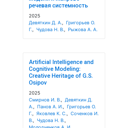
речевая системность
2025
Девяткин Д. А.
,
Григорьев О.
Г.
,
Чудова Н. В.
,
Рыжова А. А.
Artificial Intelligence and
Cognitive Modeling:
Creative Heritage of G.S.
Osipov
2025
Смирнов И. В.
,
Девяткин Д.
А.
,
Панов А. И.
,
Григорьев О.
Г.
,
Яковлев К. С.
,
Соченков И.
В.
,
Чудова Н. В.
,
Молодченков А. И.