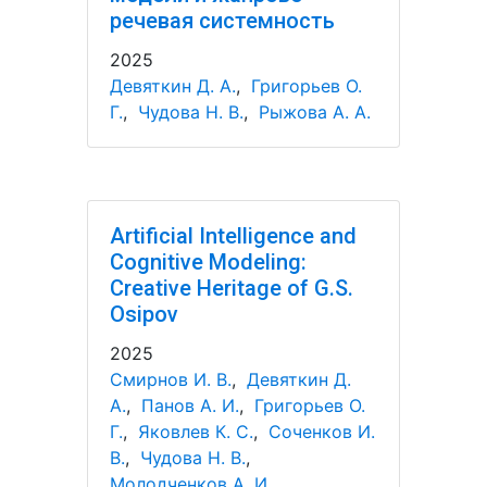
речевая системность
2025
Девяткин Д. А.
,
Григорьев О.
Г.
,
Чудова Н. В.
,
Рыжова А. А.
Artificial Intelligence and
Cognitive Modeling:
Creative Heritage of G.S.
Osipov
2025
Смирнов И. В.
,
Девяткин Д.
А.
,
Панов А. И.
,
Григорьев О.
Г.
,
Яковлев К. С.
,
Соченков И.
В.
,
Чудова Н. В.
,
Молодченков А. И.