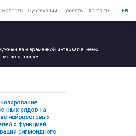
EN
Новости
Публикации
Проекты
Контакты
 нужный вам временной интервал в меню
я меню «Поиск».
нозирование
енных рядов на
ве нейросетевых
лей с функцией
вации сигмоидного