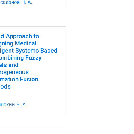
склонов Н. А.
id Approach to
gning Medical
lligent Systems Based
ombining Fuzzy
ls and
rogeneous
rmation Fusion
hods
нский Б. А.