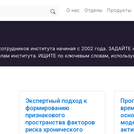
О нас
Отделы
Продукты
сотрудников института начиная с 2002 года. ЗАДАЙТЕ
лам института. ИЩИТЕ по ключевым словам, использу
Экспертный подход к
Прог
формированию
врем
признакового
осно
пространства факторов
моде
риска хронического
акти