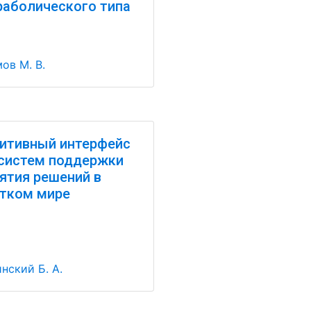
раболического типа
ов М. В.
итивный интерфейс
систем поддержки
ятия решений в
тком мире
нский Б. А.