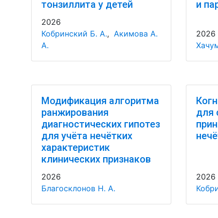
тонзиллита у детей
и па
2026
Кобринский Б. А.
,
Акимова А.
2026
А.
Хачум
Модификация алгоритма
Когн
ранжирования
для 
диагностических гипотез
прин
для учёта нечётких
нечё
характеристик
клинических признаков
2026
2026
Благосклонов Н. А.
Кобри