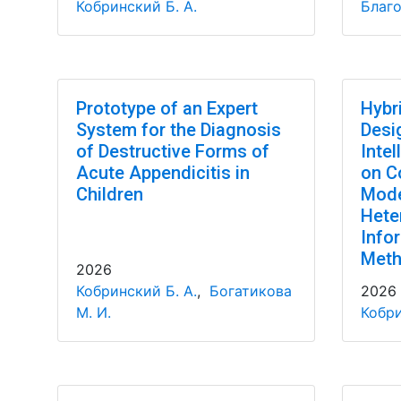
Кобринский Б. А.
Благо
Prototype of an Expert
Hybr
System for the Diagnosis
Desi
of Destructive Forms of
Inte
Acute Appendicitis in
on C
Children
Mode
Hete
Info
Met
2026
Кобринский Б. А.
,
Богатикова
2026
М. И.
Кобри