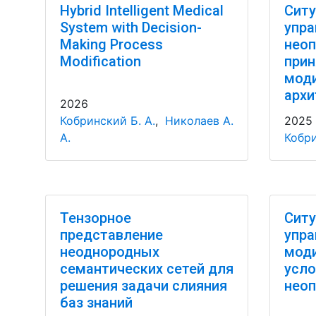
Hybrid Intelligent Medical
Ситу
System with Decision-
упра
Making Process
неоп
Modification
прин
мод
архи
2026
Кобринский Б. А.
,
Николаев А.
2025
А.
Кобри
Тензорное
Ситу
представление
упра
неоднородных
моди
семантических сетей для
усло
решения задачи слияния
неоп
баз знаний