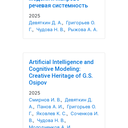
речевая системность
2025
Девяткин Д. А.
,
Григорьев О.
Г.
,
Чудова Н. В.
,
Рыжова А. А.
Artificial Intelligence and
Cognitive Modeling:
Creative Heritage of G.S.
Osipov
2025
Смирнов И. В.
,
Девяткин Д.
А.
,
Панов А. И.
,
Григорьев О.
Г.
,
Яковлев К. С.
,
Соченков И.
В.
,
Чудова Н. В.
,
Молодченков А. И.