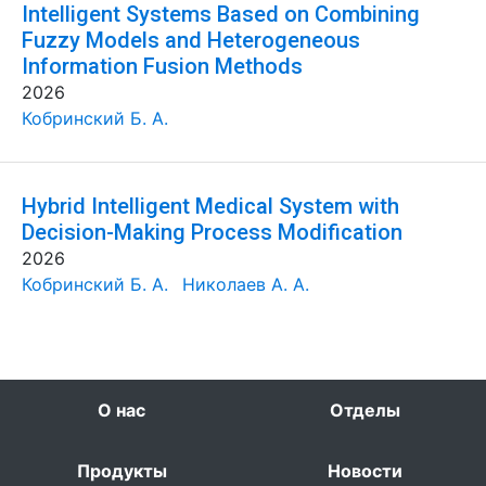
Intelligent Systems Based on Combining
Fuzzy Models and Heterogeneous
Information Fusion Methods
2026
Кобринский Б. А.
Hybrid Intelligent Medical System with
Decision-Making Process Modification
2026
Кобринский Б. А.
Николаев А. А.
О нас
Отделы
Продукты
Новости