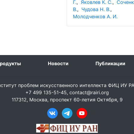
Г.
,
Яковлев К. С.
,
Соченк
В.
,
Чудова Н. В.
,
Молодченков А. И.
родукты
Новости
Публикации
ститут проблем искусственного интеллекта ФИЦ ИУ 
+7 499 135-51-45,
contact@rairi.org
117312, Москва, проспект 60-летия Октября, 9