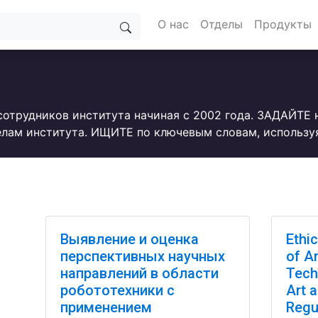
О нас
Отделы
Продукты
сотрудников института начиная с 2002 года. ЗАДАЙТЕ
лам института. ИЩИТЕ по ключевым словам, использу
Выявление и оценка
Ethi
перспективных научных
of Ar
направлений в области
Tech
робототехники с
Art 
применением
Regu