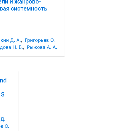
ли и жанрово-
вая системность
кин Д. А.
,
Григорьев О.
дова Н. В.
,
Рыжова А. А.
and
.S.
 Д.
в О.