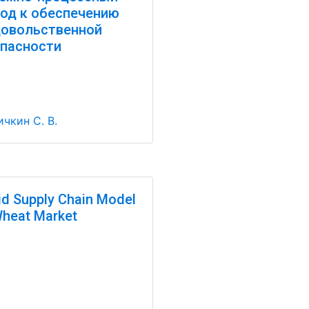
од к обеспечению
овольственной
пасности
чкин С. В.
id Supply Chain Model
Wheat Market