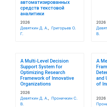
автоматизированных
средств текстовой
аналитики
2026
2026
Девяткин Д. А.
,
Григорьев О.
Девят
Г.
В.
A Multi-Level Decision
A Me
Support System for
Fram
Optimizing Research
Dete
Framework of Innovative
and 
Organizations
of In
2026
Девяткин Д. А.
,
Проничкин С.
2026
В.
Прони