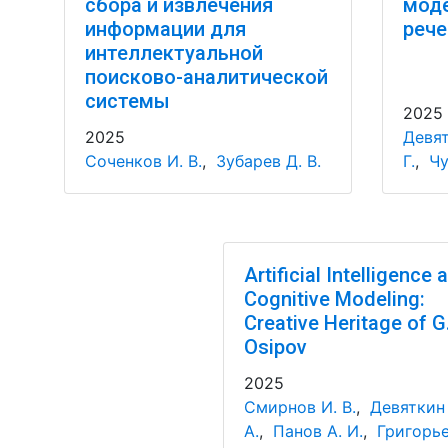
сбора и извлечения
моде
информации для
рече
интеллектуальной
поисково-аналитической
системы
2025
2025
Девят
Соченков И. В.
,
Зубарев Д. В.
Г.
,
Чу
Artificial Intelligence 
Cognitive Modeling:
Creative Heritage of G
Osipov
2025
Смирнов И. В.
,
Девяткин
А.
,
Панов А. И.
,
Григорье