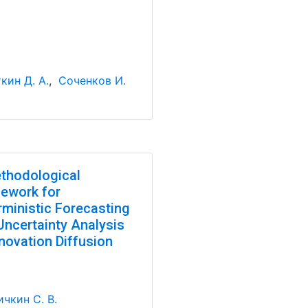
кин Д. А.
,
Соченков И.
thodological
ework for
rministic Forecasting
Uncertainty Analysis
novation Diffusion
чкин С. В.