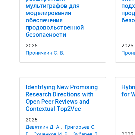
мультиграфов для
подх
моделирования
прод
обеспечения
безо
продовольственной
безопасности
2025
2025
Проничкин С. В.
Прони
Identifying New Promising
Hybr
Research Directions with
for 
Open Peer Reviews and
Contextual Top2Vec
2025
Девяткин Д. А.
,
Григорьев О.
Г.
,
Соченков И. В.
,
Зубарев Д.
2025