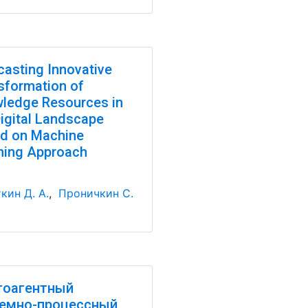
casting Innovative
sformation of
ledge Resources in
Digital Landscape
d on Machine
ning Approach
кин Д. А.
,
Проничкин С.
гоагентный
емно-процессный