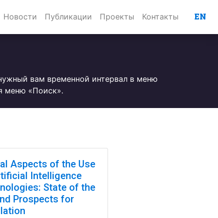
EN
Новости
Публикации
Проекты
Контакты
 нужный вам временной интервал в меню
я меню «Поиск».
cal Aspects of the Use
tificial Intelligence
nologies: State of the
and Prospects for
lation