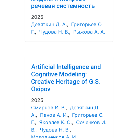
речевая системность
2025
Девяткин Д. А.
,
Григорьев О.
Г.
,
Чудова Н. В.
,
Рыжова А. А.
Artificial Intelligence and
Cognitive Modeling:
Creative Heritage of G.S.
Osipov
2025
Смирнов И. В.
,
Девяткин Д.
А.
,
Панов А. И.
,
Григорьев О.
Г.
,
Яковлев К. С.
,
Соченков И.
В.
,
Чудова Н. В.
,
Молодченков А. И.