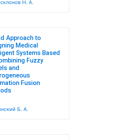
склонов Н. А.
id Approach to
gning Medical
lligent Systems Based
ombining Fuzzy
ls and
rogeneous
rmation Fusion
hods
нский Б. А.