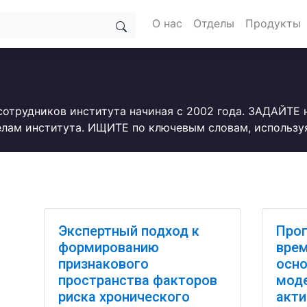
О нас
Отделы
Продукты
сотрудников института начиная с 2002 года. ЗАДАЙТЕ
лам института. ИЩИТЕ по ключевым словам, использу
Экспертный подход к
Прог
формированию
врем
признакового
осно
пространства факторов
моде
риска хронического
акти