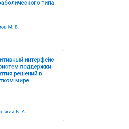
раболического типа
ов М. В.
итивный интерфейс
систем поддержки
ятия решений в
тком мире
нский Б. А.