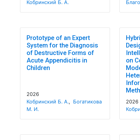
Кобринский Б. А.
Благо
Prototype of an Expert
Hybr
System for the Diagnosis
Desi
of Destructive Forms of
Inte
Acute Appendicitis in
on C
Children
Mode
Hete
Info
Met
2026
Кобринский Б. А.
,
Богатикова
2026
М. И.
Кобри