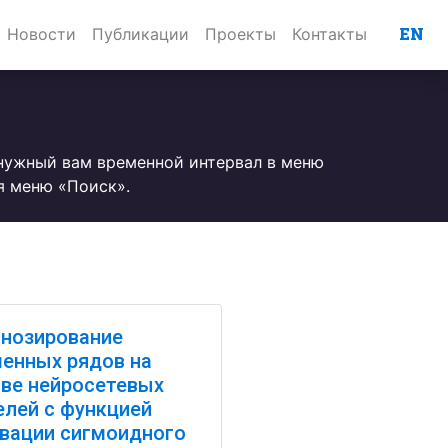
EN
Новости
Публикации
Проекты
Контакты
 нужный вам временной интервал в меню
я меню «Поиск».
нозирование
енных рядов на
ве нейросетевых
лей с функцией
вации сигмоидного