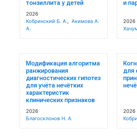
тонзиллита у детей
и па
2026
Кобринский Б. А.
,
Акимова А.
2026
А.
Хачум
Модификация алгоритма
Когн
ранжирования
для 
диагностических гипотез
прин
для учёта нечётких
нечё
характеристик
клинических признаков
2026
2026
Благосклонов Н. А.
Кобри