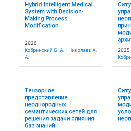
Hybrid Intelligent Medical
Ситу
System with Decision-
упра
Making Process
неоп
Modification
прин
мод
архи
2026
Кобринский Б. А.
,
Николаев А.
2025
А.
Кобри
Тензорное
Ситу
представление
упра
неоднородных
моди
семантических сетей для
усло
решения задачи слияния
неоп
баз знаний