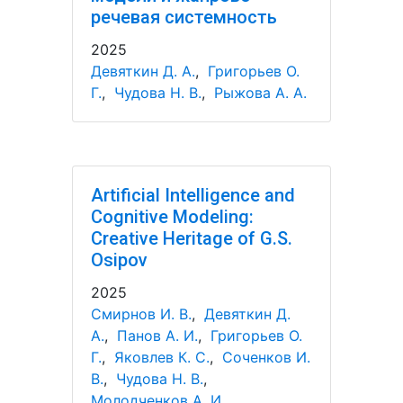
речевая системность
2025
Девяткин Д. А.
,
Григорьев О.
Г.
,
Чудова Н. В.
,
Рыжова А. А.
Artificial Intelligence and
Cognitive Modeling:
Creative Heritage of G.S.
Osipov
2025
Смирнов И. В.
,
Девяткин Д.
А.
,
Панов А. И.
,
Григорьев О.
Г.
,
Яковлев К. С.
,
Соченков И.
В.
,
Чудова Н. В.
,
Молодченков А. И.