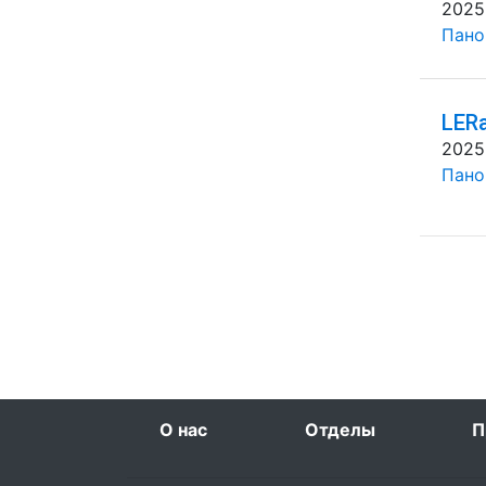
2025
Панов
LERa
2025
Панов
О нас
Отделы
П