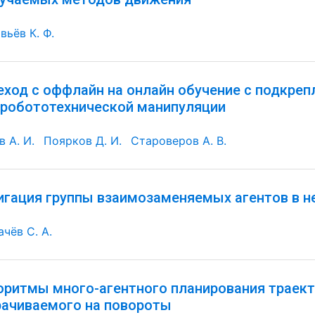
вьёв К. Ф.
еход с оффлайн на онлайн обучение с подкре
 робототехнической манипуляции
 А. И.
Поярков Д. И.
Староверов А. В.
игация группы взаимозаменяемых агентов в н
ачёв С. А.
оритмы много-агентного планирования траект
рачиваемого на повороты