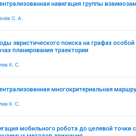
ентрализованная навигация группы взаимоза
ачёв С. А.
оды эвристического поиска на графах особой 
ачах планирования траектории
ев К. С.
ентрализованная многокритериальная маршр
ев К. С.
игация мобильного робота до целевой точки 
бучаемых методов движения