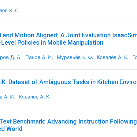
ев К. С.
 and Motion Aligned: A Joint Evaluation IsaacSi
Level Policies in Mobile Manipulation
ров Д. А.
Панов А. И.
Муравьёв К. Ф.
Ковалёв А. К.
Г
K: Dataset of Ambiguous Tasks in Kitchen Envir
 А. И.
Ковалёв А. К.
Text Benchmark: Advancing Instruction Followin
ed World