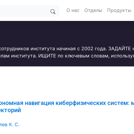
О нас
Отделы
Продукты
сотрудников института начиная с 2002 года. ЗАДАЙТЕ
лам института. ИЩИТЕ по ключевым словам, использу
ономная навигация киберфизических систем: 
екторий
ев К. С.