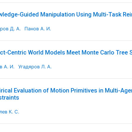
ledge-Guided Manipulation Using Multi-Task Re
ров Д. А.
Панов А. И.
ct-Centric World Models Meet Monte Carlo Tree 
 А. И.
Угадяров Л. А.
rical Evaluation of Motion Primitives in Multi-Ag
traints
ев К. С.