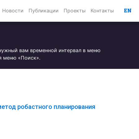
EN
Новости
Публикации
Проекты
Контакты
 нужный вам временной интервал в меню
я меню «Поиск».
метод робастного планирования