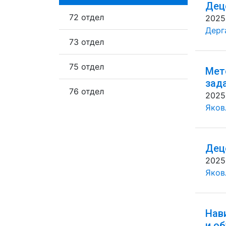
Дец
72 отдел
2025
Дерг
73 отдел
75 отдел
Мет
зад
76 отдел
2025
Яковл
Дец
2025
Яковл
Нав
и о