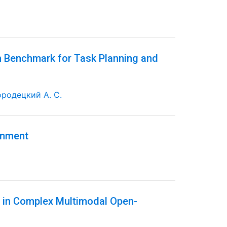
m Benchmark for Task Planning and
ородецкий А. С.
onment
g in Complex Multimodal Open-