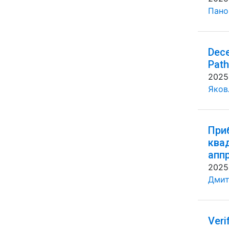
Панов
Dece
Path
2025
Яковл
При
ква
апп
2025
Дмит
Veri