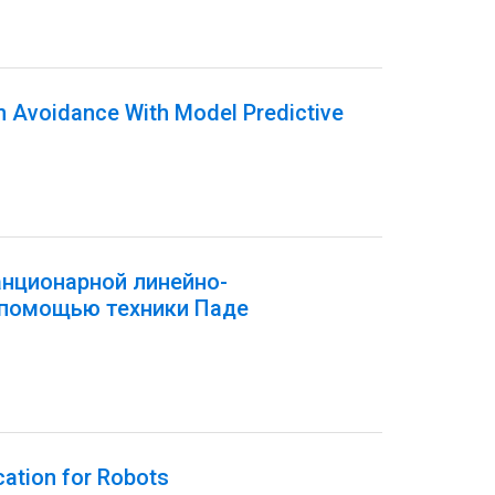
on Avoidance With Model Predictive
анционарной линейно-
 помощью техники Паде
cation for Robots