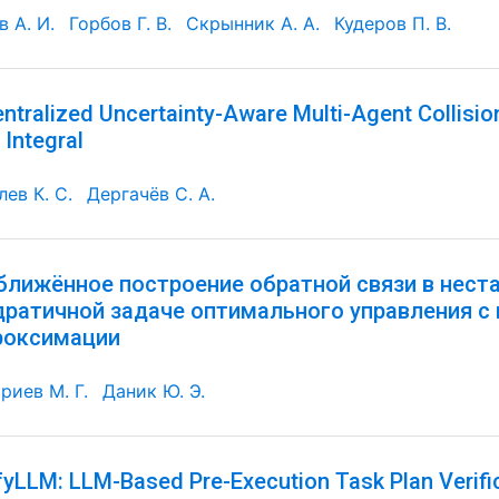
 А. И.
Горбов Г. В.
Скрынник А. А.
Кудеров П. В.
ntralized Uncertainty-Aware Multi-Agent Collisi
 Integral
ев К. С.
Дергачёв С. А.
ближённое построение обратной связи в нест
дратичной задаче оптимального управления с
роксимации
риев М. Г.
Даник Ю. Э.
fyLLM: LLM-Based Pre-Execution Task Plan Verifi