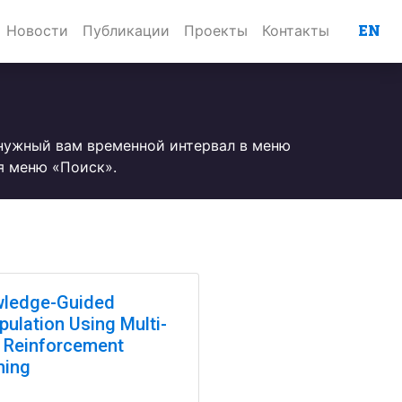
EN
Новости
Публикации
Проекты
Контакты
 нужный вам временной интервал в меню
я меню «Поиск».
ledge-Guided
pulation Using Multi-
 Reinforcement
ning