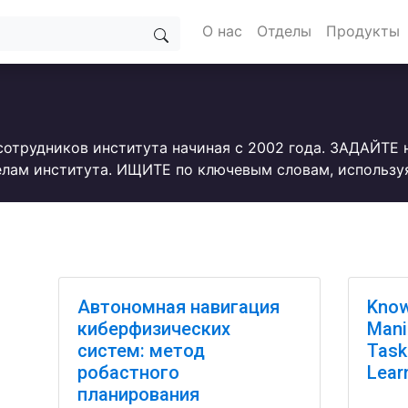
О нас
Отделы
Продукты
сотрудников института начиная с 2002 года. ЗАДАЙТЕ
лам института. ИЩИТЕ по ключевым словам, использу
Автономная навигация
Know
киберфизических
Mani
систем: метод
Task
робастного
Lear
планирования