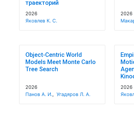
траекторий
2026
2026
Яковлев К. С.
Макар
Object-Centric World
Empir
Models Meet Monte Carlo
Motio
Tree Search
Agen
Kino
2026
2026
Панов А. И.
,
Угадяров Л. А.
Яковл