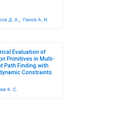
ов Д. А.
,
Панов А. И.
ical Evaluation of
n Primitives in Multi-
t Path Finding with
dynamic Constraints
ев К. С.