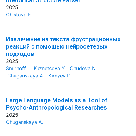
Rhetorical Structure Parser
2025
Chistova E.
Извлечение из текста фрустрационных
реакций с помощью нейросетевых
подходов
2025
Smirnoff I.
Kuznetsova Y.
Chudova N.
Chuganskaya A.
Kireyev D.
Large Language Models as a Tool of
Psycho-Anthropological Researches
2025
Chuganskaya A.