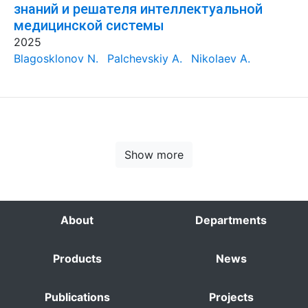
знаний и решателя интеллектуальной
медицинской системы
2025
Blagosklonov N.
Palchevskiy A.
Nikolaev A.
Show more
About
Departments
Products
News
Publications
Projects