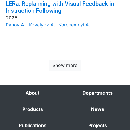
LERa: Replanning with Visual Feedback in
Instruction Following
2025
Panov A.
Kovalyov A.
Korchemnyi A.
Show more
About
Departments
Products
News
Publications
Projects