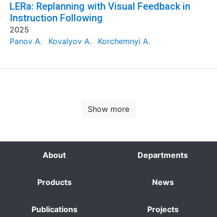
LERa: Replanning with Visual Feedback in
Instruction Following
2025
Panov A.
Kovalyov A.
Korchemnyi A.
Show more
About
Departments
Products
News
Publications
Projects