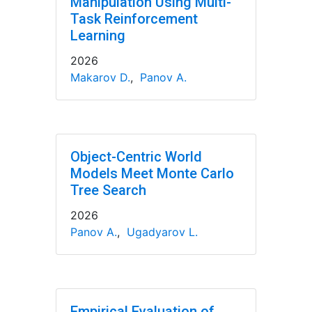
Manipulation Using Multi-
Task Reinforcement
Learning
2026
Makarov D.
,
Panov A.
Object-Centric World
Models Meet Monte Carlo
Tree Search
2026
Panov A.
,
Ugadyarov L.
Empirical Evaluation of