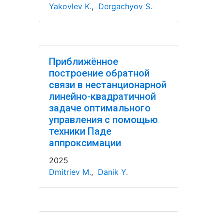
Yakovlev K.
,
Dergachyov S.
Приближённое
построение обратной
связи в нестанционарной
линейно-квадратичной
задаче оптимального
управления с помощью
техники Паде
аппроксимации
2025
Dmitriev M.
,
Danik Y.