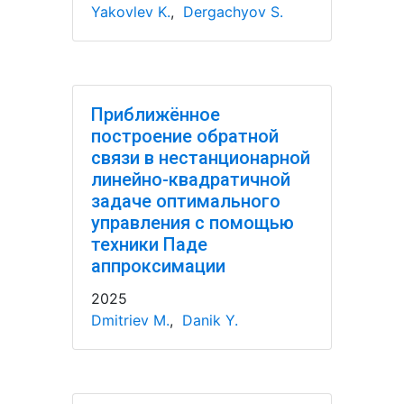
Yakovlev K.
,
Dergachyov S.
Приближённое
построение обратной
связи в нестанционарной
линейно-квадратичной
задаче оптимального
управления с помощью
техники Паде
аппроксимации
2025
Dmitriev M.
,
Danik Y.