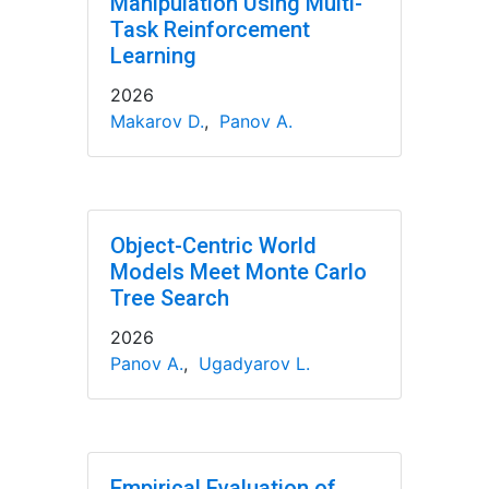
Manipulation Using Multi-
Task Reinforcement
Learning
2026
Makarov D.
,
Panov A.
Object-Centric World
Models Meet Monte Carlo
Tree Search
2026
Panov A.
,
Ugadyarov L.
Empirical Evaluation of