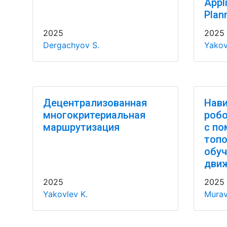
Appli
Plan
2025
2025
Dergachyov S.
Yakov
Децентрализованная
Нави
многокритериальная
робо
маршрутизация
с п
топо
обу
дви
2025
2025
Yakovlev K.
Murav