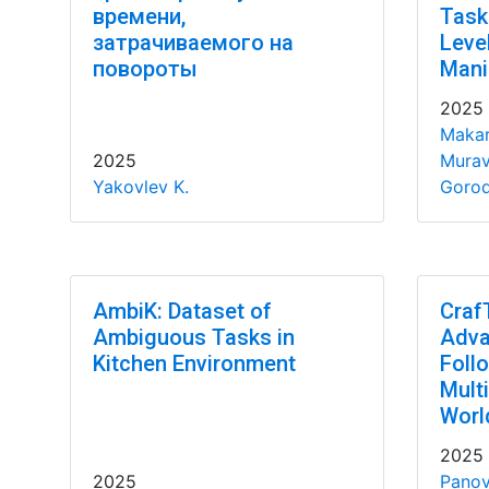
времени,
Task
затрачиваемого на
Level
повороты
Mani
2025
Makar
2025
Murav
Yakovlev K.
Gorod
AmbiK: Dataset of
Craf
Ambiguous Tasks in
Adva
Kitchen Environment
Foll
Mult
Worl
2025
2025
Panov