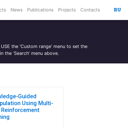
RU
cts
News
Publications
Projects
Contacts
. USE the ‘Custom range’ menu to set the
n the ‘Search’ menu above.
ledge-Guided
pulation Using Multi-
 Reinforcement
ning