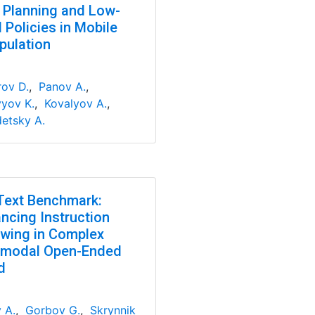
 Planning and Low-
 Policies in Mobile
pulation
ov D.
,
Panov A.
,
yov K.
,
Kovalyov A.
,
etsky A.
Text Benchmark:
ncing Instruction
owing in Complex
imodal Open-Ended
d
 A.
,
Gorbov G.
,
Skrynnik