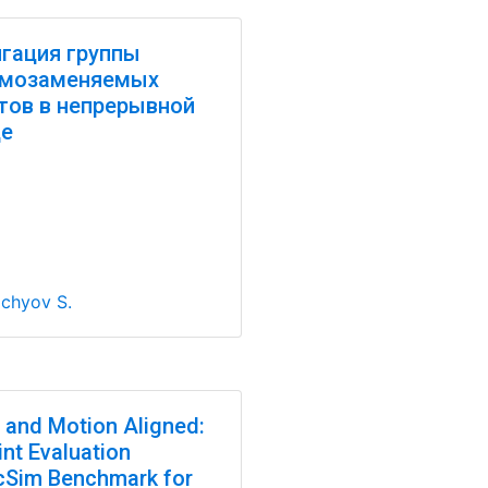
гация группы
имозаменяемых
тов в непрерывной
де
chyov S.
 and Motion Aligned:
int Evaluation
cSim Benchmark for