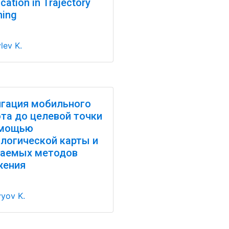
cation in Trajectory
ning
lev K.
гация мобильного
та до целевой точки
омощью
логической карты и
чаемых методов
жения
yov K.