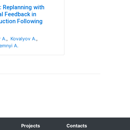
: Replanning with
al Feedback in
ruction Following
 A.
,
Kovalyov A.
,
emnyi A.
Projects
Contacts