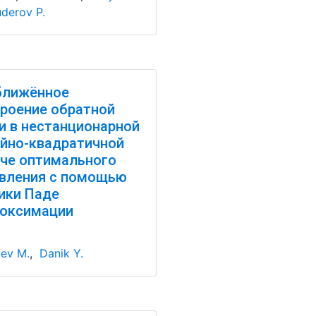
derov P.
ближённое
роение обратной
и в нестанционарной
йно-квадратичной
че оптимального
вления с помощью
ики Паде
роксимации
iev M.
,
Danik Y.