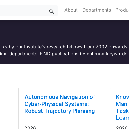
About
Departments
Produ
orks by our Institute's research fellows from 2002 onwards
ing departments. FIND publications by entering keywords i
Autonomous Navigation of
Know
Cyber-Physical Systems:
Mani
Robust Trajectory Planning
Task
Lear
2026
2026