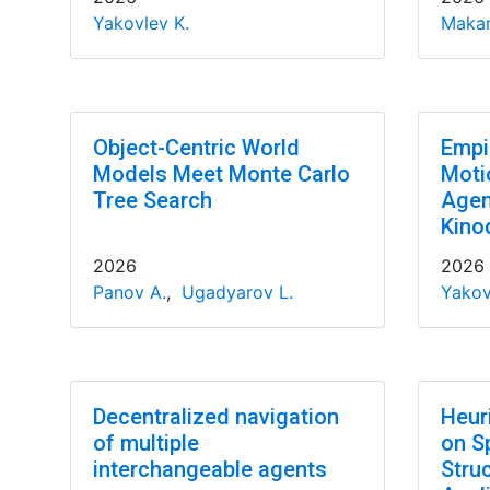
Yakovlev K.
Makar
Object-Centric World
Empir
Models Meet Monte Carlo
Motio
Tree Search
Agen
Kino
2026
2026
Panov A.
,
Ugadyarov L.
Yakov
Decentralized navigation
Heur
of multiple
on S
interchangeable agents
Stru