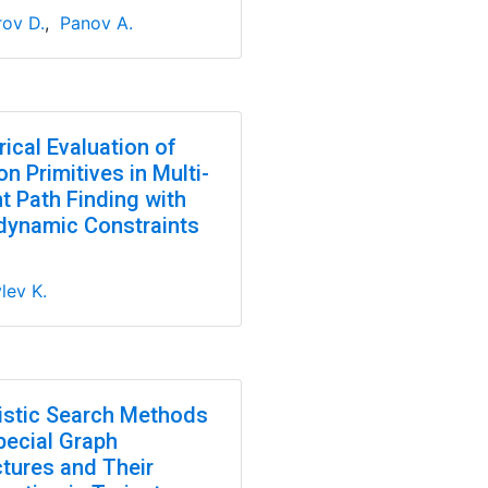
ov D.
,
Panov A.
ical Evaluation of
n Primitives in Multi-
t Path Finding with
dynamic Constraints
lev K.
istic Search Methods
pecial Graph
ctures and Their