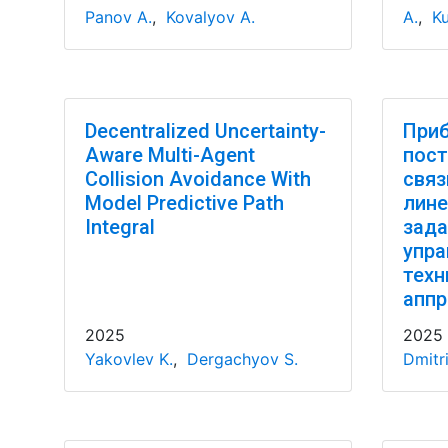
Panov A.
,
Kovalyov A.
A.
,
Ku
Decentralized Uncertainty-
При
Aware Multi-Agent
пост
Collision Avoidance With
связ
Model Predictive Path
лине
Integral
зада
упра
техн
апп
2025
2025
Yakovlev K.
,
Dergachyov S.
Dmitr