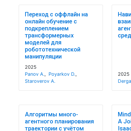
Переход с оффлайн на
Нави
онлайн обучение с
вза
подкреплением
аген
трансформерных
сре
моделей для
робототехнической
манипуляции
2025
Panov A.
,
Poyarkov D.
,
2025
Staroverov A.
Derga
Алгоритмы много-
Mind
агентного планирования
A Jo
траектории с учётом
Isaa