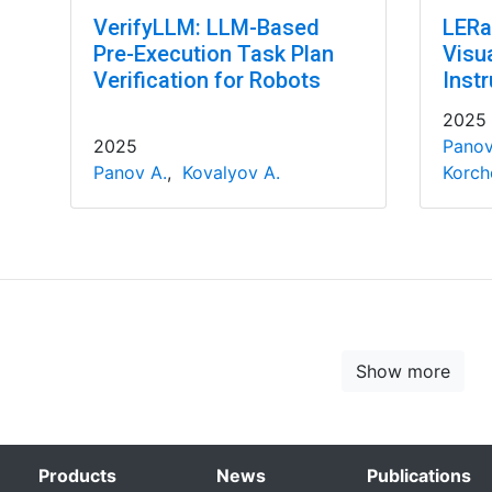
VerifyLLM: LLM-Based
LERa
Pre-Execution Task Plan
Visu
Verification for Robots
Inst
2025
2025
Panov
Panov A.
,
Kovalyov A.
Korch
Show more
Products
News
Publications