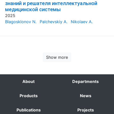
знаний и решателя интеллектуальной
медицинской системы
2025
Blagosklonov N.
Palchevskiy A.
Nikolaev A.
Show more
About
Departments
Products
News
Publications
Projects