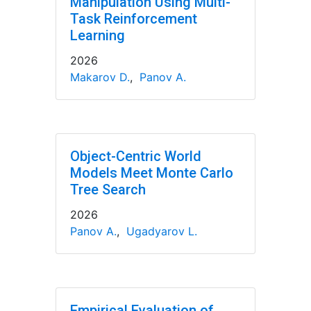
Manipulation Using Multi-
Task Reinforcement
Learning
2026
Makarov D.
,
Panov A.
Object-Centric World
Models Meet Monte Carlo
Tree Search
2026
Panov A.
,
Ugadyarov L.
Empirical Evaluation of