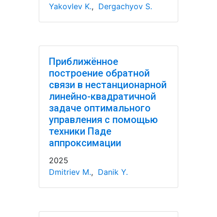
Yakovlev K.
,
Dergachyov S.
Приближённое
построение обратной
связи в нестанционарной
линейно-квадратичной
задаче оптимального
управления с помощью
техники Паде
аппроксимации
2025
Dmitriev M.
,
Danik Y.