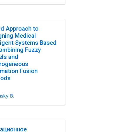
id Approach to
gning Medical
lligent Systems Based
ombining Fuzzy
ls and
rogeneous
rmation Fusion
hods
nsky B.
ационное