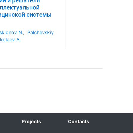
ий и решателя
ллектуальной
ицинской системы
sklonov N.
,
Palchevskiy
kolaev A.
Projects
Contacts