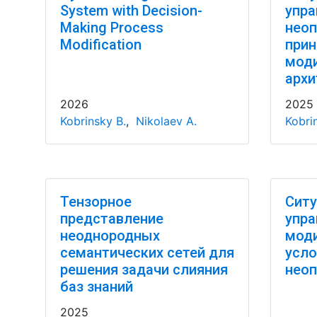
System with Decision-
упра
Making Process
неоп
Modification
прин
мод
архи
2026
2025
Kobrinsky B.
,
Nikolaev A.
Kobri
Тензорное
Ситу
представление
упра
неоднородных
моди
семантических сетей для
усло
решения задачи слияния
неоп
баз знаний
2025