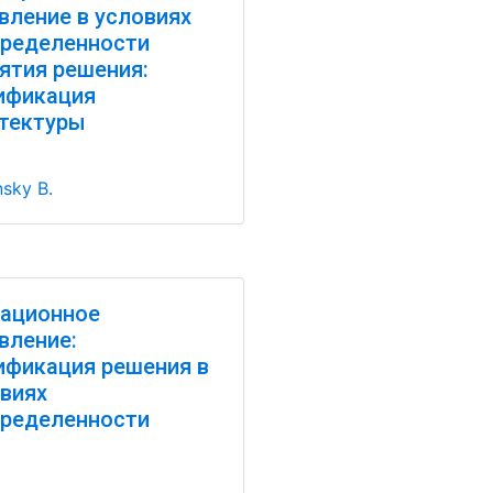
вление в условиях
ределенности
ятия решения:
ификация
тектуры
nsky B.
ационное
вление:
фикация решения в
виях
ределенности