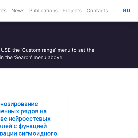
RU
cts
News
Publications
Projects
Contacts
. USE the ‘Custom range’ menu to set the
n the ‘Search’ menu above.
нозирование
енных рядов на
ве нейросетевых
лей с функцией
вации сигмоидного