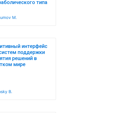
раболического типа
humov M.
итивный интерфейс
систем поддержки
ятия решений в
тком мире
nsky B.