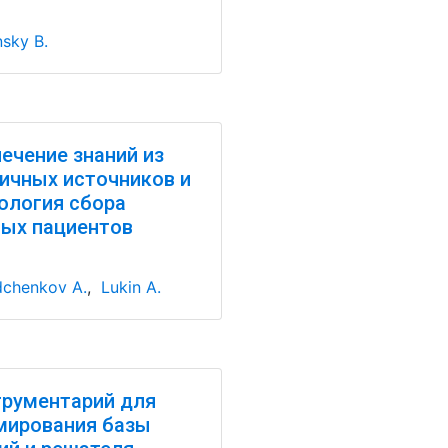
nsky B.
ечение знаний из
ичных источников и
ология сбора
ых пациентов
chenkov A.
,
Lukin A.
рументарий для
мирования базы