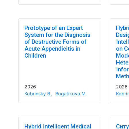
Prototype of an Expert
Hybr
System for the Diagnosis
Desi
of Destructive Forms of
Inte
Acute Appendicitis in
on C
Children
Mode
Hete
Info
Met
2026
2026
Kobrinsky B.
,
Bogatikova M.
Kobri
Hybrid Intelligent Medical
Ситу