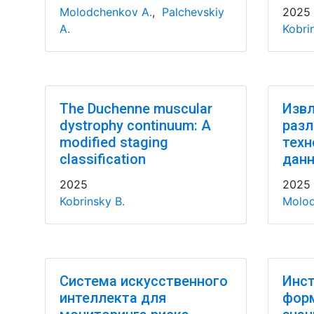
Molodchenkov A.
,
Palchevskiy
2025
A.
Kobri
The Duchenne muscular
Извл
dystrophy continuum: A
разл
modified staging
техн
classification
данн
2025
2025
Kobrinsky B.
Molod
Система искусственного
Инст
интеллекта для
фор