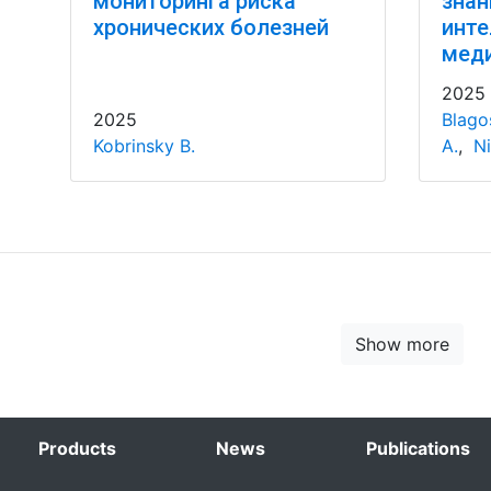
мониторинга риска
знан
хронических болезней
инте
мед
2025
2025
Blago
Kobrinsky B.
A.
,
Ni
Show more
Products
News
Publications