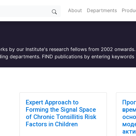
About
Departments
Produ
orks by our Institute's research fellows from 2002 onwards
ing departments. FIND publications by entering keywords i
Expert Approach to
Прог
Forming the Signal Space
врем
of Chronic Tonsillitis Risk
осно
Factors in Children
моде
акти