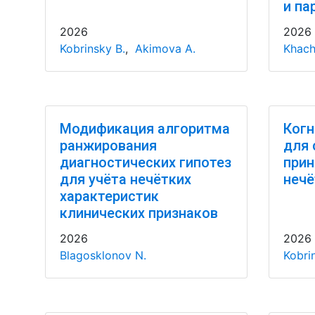
и па
2026
2026
Kobrinsky B.
,
Akimova A.
Khac
Модификация алгоритма
Когн
ранжирования
для 
диагностических гипотез
прин
для учёта нечётких
нечё
характеристик
клинических признаков
2026
2026
Blagosklonov N.
Kobri