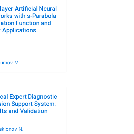
layer Artificial Neural
orks with s-Parabola
vation Function and
r Applications
humov M.
cal Expert Diagnostic
sion Support System:
lts and Validation
sklonov N.