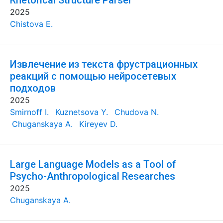
Rhetorical Structure Parser
2025
Chistova E.
Извлечение из текста фрустрационных
реакций с помощью нейросетевых
подходов
2025
Smirnoff I.
Kuznetsova Y.
Chudova N.
Chuganskaya A.
Kireyev D.
Large Language Models as a Tool of
Psycho-Anthropological Researches
2025
Chuganskaya A.