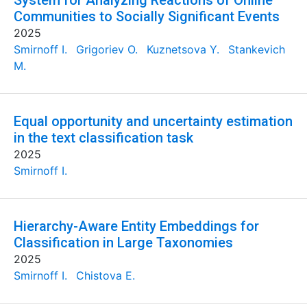
System for Analyzing Reactions of Online
Communities to Socially Significant Events
2025
Smirnoff I.
Grigoriev O.
Kuznetsova Y.
Stankevich
M.
Equal opportunity and uncertainty estimation
in the text classification task
2025
Smirnoff I.
Hierarchy-Aware Entity Embeddings for
Classification in Large Taxonomies
2025
Smirnoff I.
Chistova E.