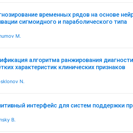
гнозирование временных рядов на основе ней
ивации сигмоидного и параболического типа
humov M.
ификация алгоритма ранжирования диагностич
ётких характеристик клинических признаков
sklonov N.
нитивный интерфейс для систем поддержки пр
nsky B.