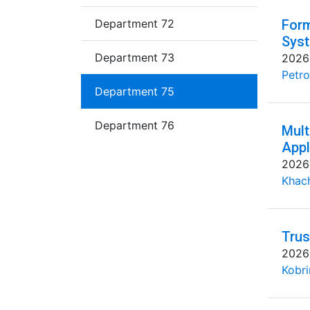
Department 72
Form
Syst
Department 73
2026
Petro
Department 75
Department 76
Mult
Appl
2026
Khac
Trus
2026
Kobri