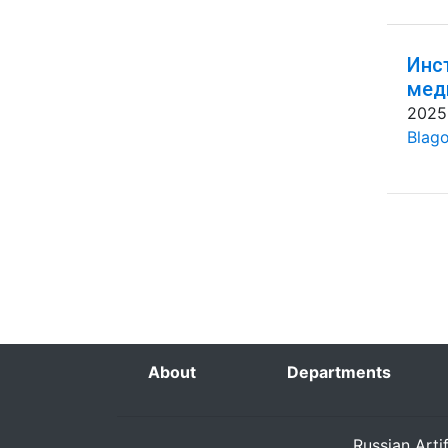
Инс
мед
2025
Blago
About
Departments
Russian Arti