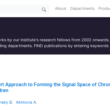
About
Departments
Produ
orks by our Institute's research fellows from 2002 onwards
ing departments. FIND publications by entering keywords i
rt Approach to Forming the Signal Space of Chroni
dren
nsky B.
Akimova A.