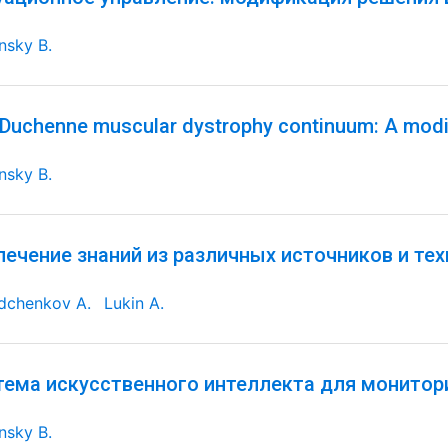
nsky B.
Duchenne muscular dystrophy continuum: A modifi
nsky B.
лечение знаний из различных источников и те
dchenkov A.
Lukin A.
тема искусственного интеллекта для монитори
nsky B.