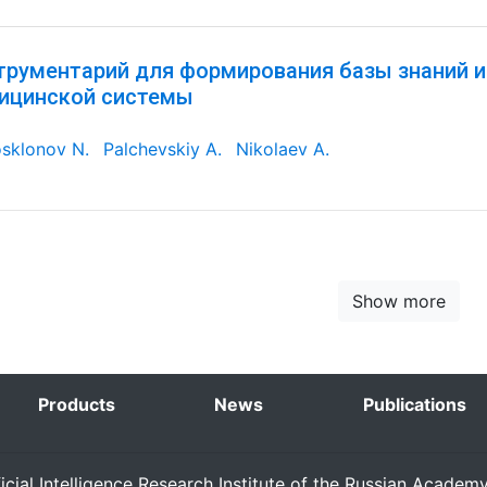
трументарий для формирования базы знаний и
ицинской системы
sklonov N.
Palchevskiy A.
Nikolaev A.
Show more
Products
News
Publications
ficial Intelligence Research Institute of the Russian Academ