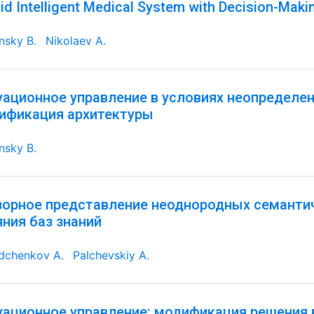
id Intelligent Medical System with Decision-Maki
nsky B.
Nikolaev A.
уационное управление в условиях неопределен
ификация архитектуры
nsky B.
зорное представление неоднородных семантич
яния баз знаний
dchenkov A.
Palchevskiy A.
уационное управление: модификация решения 