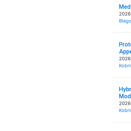
Medi
2026
Blago
Prot
Appe
2026
Kobri
Hybr
Mode
2026
Kobri