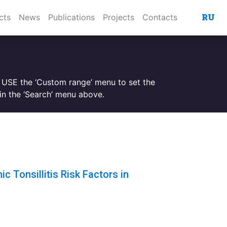
RU
cts
News
Publications
Projects
Contacts
. USE the ‘Custom range’ menu to set the
n the ‘Search’ menu above.
c Tonsillitis Risk Factors in