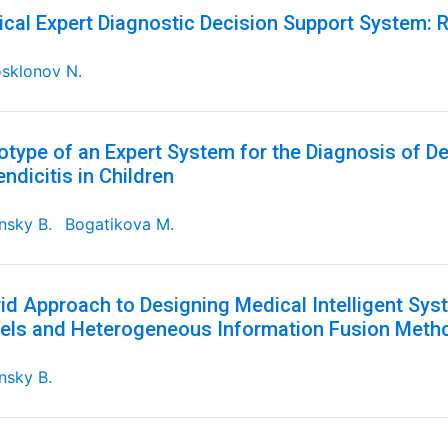
cal Expert Diagnostic Decision Support System: R
sklonov N.
otype of an Expert System for the Diagnosis of D
ndicitis in Children
nsky B.
Bogatikova M.
id Approach to Designing Medical Intelligent S
ls and Heterogeneous Information Fusion Meth
nsky B.