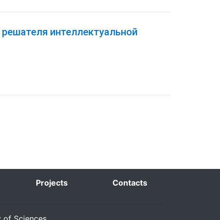
 решателя интеллектуальной
Projects
Contacts
y of Sciences