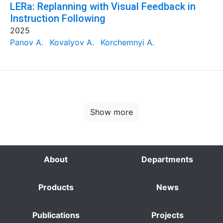
LERa: Replanning with Visual Feedback in
Instruction Following
2025
Panov A.
Kovalyov A.
Korchemnyi A.
Show more
About
Departments
Products
News
Publications
Projects