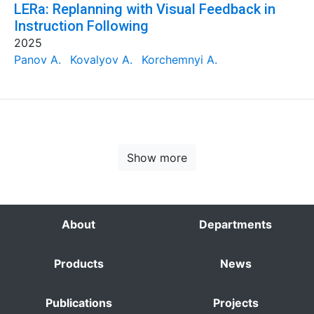
LERa: Replanning with Visual Feedback in
Instruction Following
2025
Panov A.
Kovalyov A.
Korchemnyi A.
Show more
About
Departments
Products
News
Publications
Projects